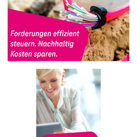
Strukturiertes Fallmanagement reduziert
finanzielle Risiken und beschleunigt
Lösungsprozesse.
Schnelle und zuverlässige Bereitstellung
von HR-Services — von Recruiting bis
Contact Center.