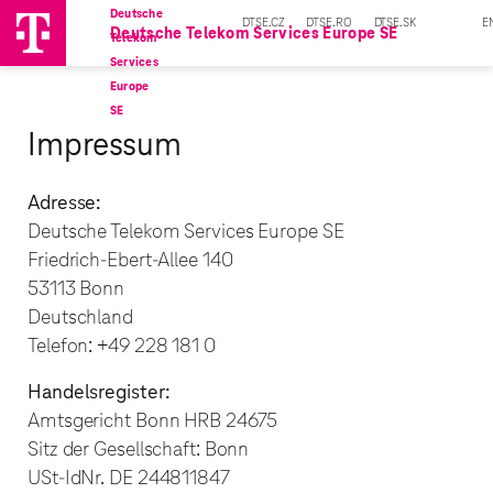
Zum
Deutsche
DTSE.CZ
DTSE.RO
DTSE.SK
E
Deutsche Telekom Services Europe SE
Inhalt
Telekom
springen
Services
Europe
SE
Impressum
Adresse:
Deutsche Telekom Services Europe SE
Friedrich-Ebert-Allee 140
53113 Bonn
Deutschland
Telefon: +49 228 181 0
Handelsregister:
Amtsgericht Bonn HRB 24675
Sitz der Gesellschaft: Bonn
USt-IdNr
. DE 244811847